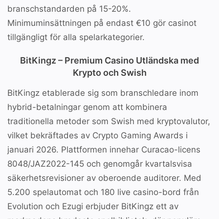
branschstandarden på 15-20%.
Minimuminsättningen på endast €10 gör casinot
tillgängligt för alla spelarkategorier.
BitKingz – Premium Casino Utländska med
Krypto och Swish
BitKingz
etablerade sig som branschledare inom
hybrid-betalningar genom att kombinera
traditionella metoder som Swish med kryptovalutor,
vilket bekräftades av Crypto Gaming Awards i
januari 2026. Plattformen innehar
Curacao-licens
8048/JAZ2022-145
och genomgår kvartalsvisa
säkerhetsrevisioner av oberoende auditorer. Med
5.200 spelautomat
och 180 live casino-bord från
Evolution och Ezugi erbjuder BitKingz ett av