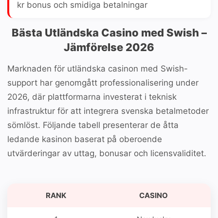
kr bonus och smidiga betalningar
Bästa Utländska Casino med Swish –
Jämförelse 2026
Marknaden för utländska casinon med Swish-
support har genomgått professionalisering under
2026, där plattformarna investerat i teknisk
infrastruktur för att integrera svenska betalmetoder
sömlöst. Följande tabell presenterar de åtta
ledande kasinon baserat på oberoende
utvärderingar av uttag, bonusar och licensvaliditet.
RANK
CASINO