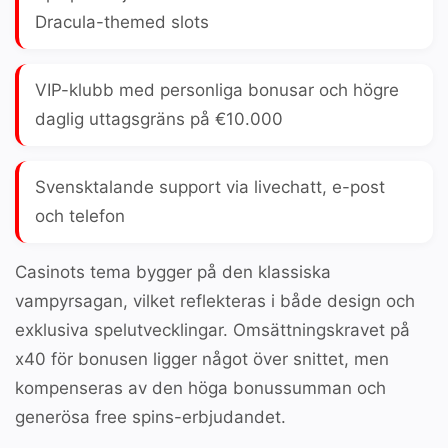
Dracula-themed slots
VIP-klubb med personliga bonusar och högre
daglig uttagsgräns på
€10.000
Svensktalande support via livechatt, e-post
och telefon
Casinots tema bygger på den klassiska
vampyrsagan, vilket reflekteras i både design och
exklusiva spelutvecklingar. Omsättningskravet på
x40 för bonusen ligger något över snittet, men
kompenseras av den höga bonussumman och
generösa free spins-erbjudandet.