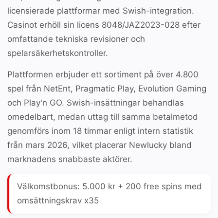
licensierade plattformar med Swish-integration.
Casinot erhöll sin licens 8048/JAZ2023-028 efter
omfattande tekniska revisioner och
spelarsäkerhetskontroller.
Plattformen erbjuder ett sortiment på över
4.800
spel
från NetEnt, Pragmatic Play, Evolution Gaming
och Play'n GO. Swish-insättningar behandlas
omedelbart, medan uttag till samma betalmetod
genomförs inom
18 timmar
enligt intern statistik
från mars 2026, vilket placerar Newlucky bland
marknadens snabbaste aktörer.
Välkomstbonus:
5.000 kr + 200 free spins
med
omsättningskrav x35