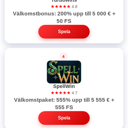
Turbowins
★★★★★
4.8
Välkomstbonus: 200% upp till 5 000 € +
50 FS
Spela
SpellWin
★★★★★
4.7
Välkomstpaket: 555% upp till 5 555 € +
555 FS
Spela