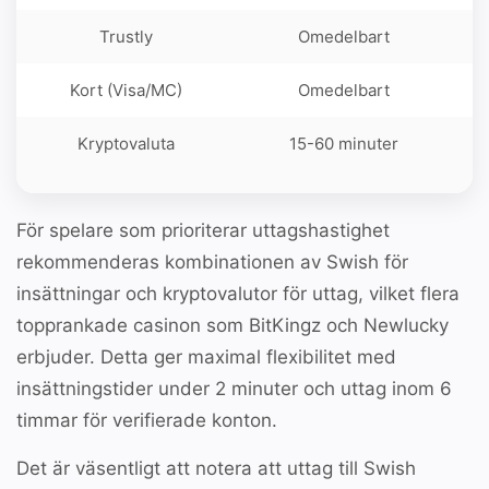
Trustly
Omedelbart
Kort (Visa/MC)
Omedelbart
Kryptovaluta
15-60 minuter
För spelare som prioriterar uttagshastighet
rekommenderas kombinationen av Swish för
insättningar och kryptovalutor för uttag, vilket flera
topprankade casinon som BitKingz och Newlucky
erbjuder. Detta ger maximal flexibilitet med
insättningstider under 2 minuter och uttag inom 6
timmar för verifierade konton.
Det är väsentligt att notera att uttag till Swish