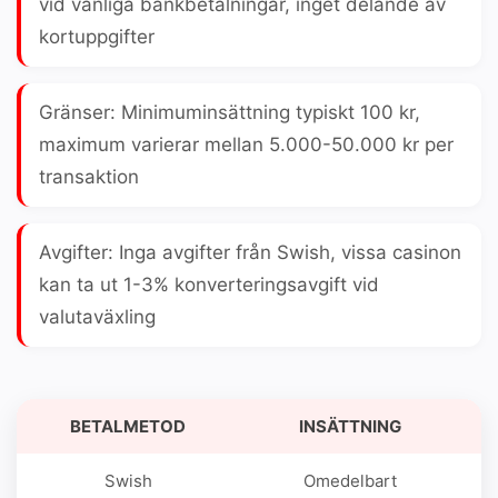
vid vanliga bankbetalningar, inget delande av
kortuppgifter
Gränser:
Minimuminsättning typiskt 100 kr,
maximum varierar mellan 5.000-50.000 kr per
transaktion
Avgifter:
Inga avgifter från Swish, vissa casinon
kan ta ut 1-3% konverteringsavgift vid
valutaväxling
BETALMETOD
INSÄTTNING
Swish
Omedelbart