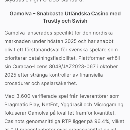
Gamolva – Snabbaste Utländska Casino med
Trustly och Swish
Gamolva
lanserades specifikt för den nordiska
marknaden under hösten 2025 och har snabbt
blivit ett förstahandsval för svenska spelare som
prioriterar betalningsflexibilitet. Plattformen erhöll
sin Curacao-licens 8048/JAZ2023-067 i oktober
2025 efter stränga kontroller av finansiella
procedurer och spelarsäkerhet.
Med
3.600 verifierade spel
från leverantörer som
Pragmatic Play, NetEnt, Yggdrasil och Microgaming
fokuserar Gamolva på kvalitet framför kvantitet.
Casinots genomsnittliga RTP ligger på
96.4%
, vilket
är 0.9 procentenheter över branschsnittet enligt