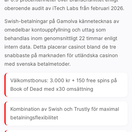
oberoende audit av iTech Labs från februari 2026.
Swish-betalningar på Gamolva kännetecknas av
omedelbar kontouppfyllning och uttag som
behandlas inom genomsnittligt
22 timmar
enligt
intern data. Detta placerar casinot bland de tre
snabbaste på marknaden för utländska casinon
med svenska betalmetoder.
Välkomstbonus:
3.000 kr + 150 free spins
på
Book of Dead med x30 omsättning
Kombination av
Swish och Trustly
för maximal
betalningsflexibilitet