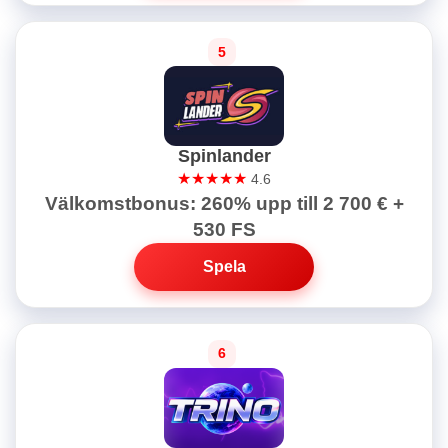
Spinlander
★★★★★
4.6
Välkomstbonus: 260% upp till 2 700 € +
530 FS
Spela