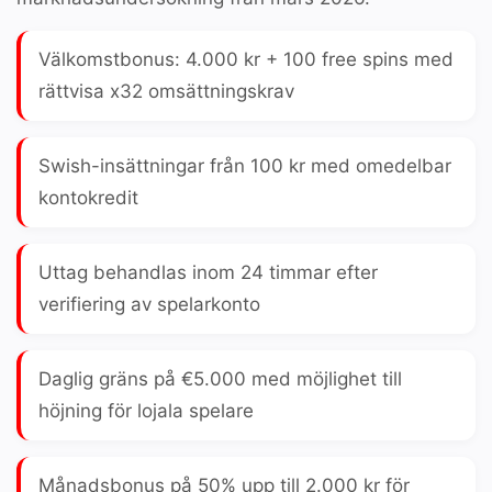
Välkomstbonus:
4.000 kr + 100 free spins
med
rättvisa x32 omsättningskrav
Swish-insättningar från
100 kr
med omedelbar
kontokredit
Uttag behandlas inom
24 timmar
efter
verifiering av spelarkonto
Daglig gräns på
€5.000
med möjlighet till
höjning för lojala spelare
Månadsbonus på 50% upp till 2.000 kr för